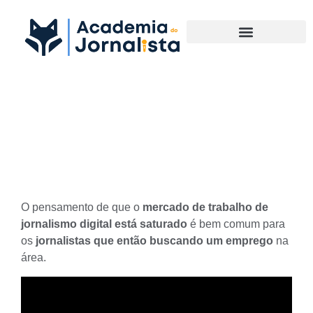
Materias Complementares
O Jornalismo Digital está
saturado?
O pensamento de que o
mercado de trabalho de
jornalismo digital está saturado
é bem comum para
os
jornalistas que então buscando um emprego
na
área.