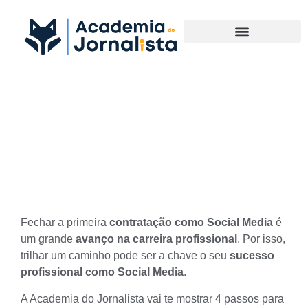
Materias Complementares
O caminho certo para fechar
sua contratação como Social
Media este ano
Fechar a primeira
contratação como Social Media
é
um grande
avanço na carreira profissional
. Por isso,
trilhar um caminho pode ser a chave o seu
sucesso
profissional como Social Media
.
A Academia do Jornalista vai te mostrar 4 passos para