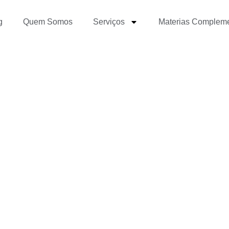
g
Quem Somos
Serviços
Materias Complem
ornalismo de Dados e 
para o Jornalista atual