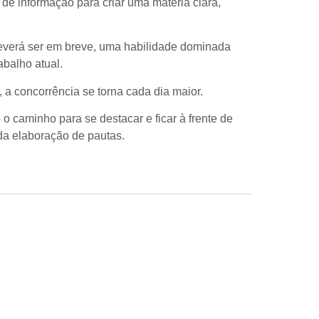
de informação para criar uma matéria clara,
everá ser em breve, uma habilidade dominada
abalho atual.
 a concorrência se torna cada dia maior.
o caminho para se destacar e ficar à frente de
da
elaboração de pautas
.