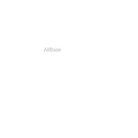
a
Parceiros
AllBase