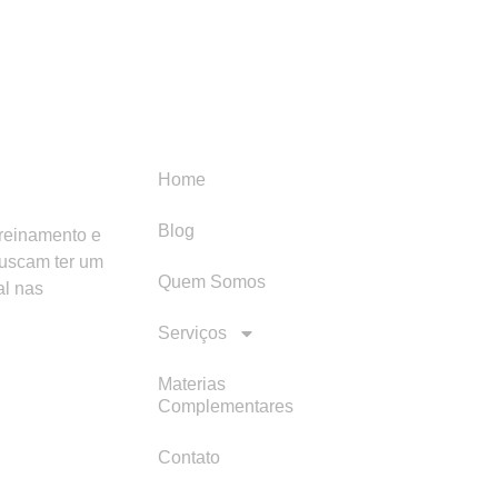
Menu
Categori
Home
Blog
treinamento e
buscam ter um
Quem Somos
al nas
Serviços
Materias
Complementares
Contato