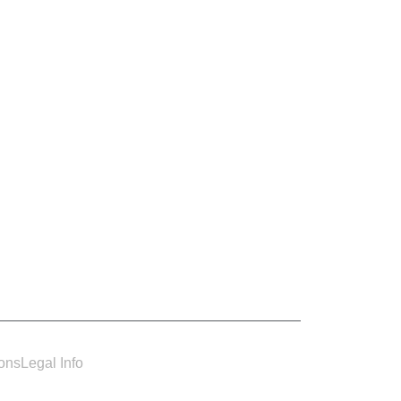
ions
Legal Info