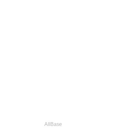
a
Parceiros
AllBase