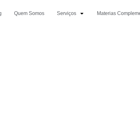
g
Quem Somos
Serviços
Materias Complem
esportivo digital e pro