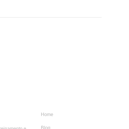
Menu
Categori
Home
Blog
treinamento e