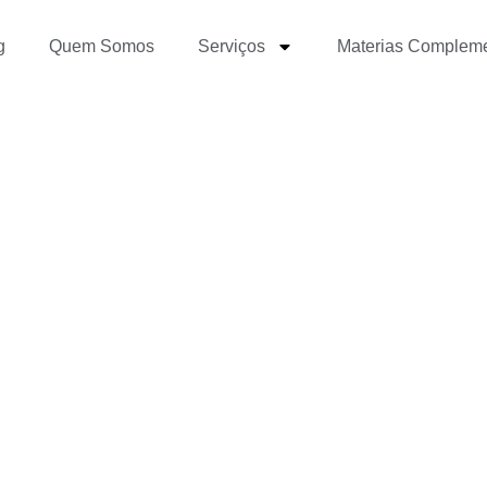
g
Quem Somos
Serviços
Materias Complem
mo trabalhar com Jorna
Dados