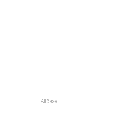
a
Parceiros
AllBase