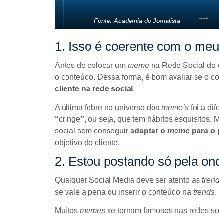
Fonte: Academia do Jornalista
1. Isso é coerente com o me
Antes de colocar um
meme
na Rede Social do c
o conteúdo. Dessa forma, é bom avaliar se o co
cliente na rede social
.
A última febre no universo dos
meme’s
foi a di
“
cringe
”
, ou seja, que tem hábitos esquisitos.
social sem conseguir
adaptar o
meme
para o 
objetivo do cliente.
2. Estou postando só pela on
Qualquer Social Media deve ser atento as
tren
se vale a pena ou inserir o conteúdo na
trends
.
Muitos
memes
se tornam famosos nas redes so