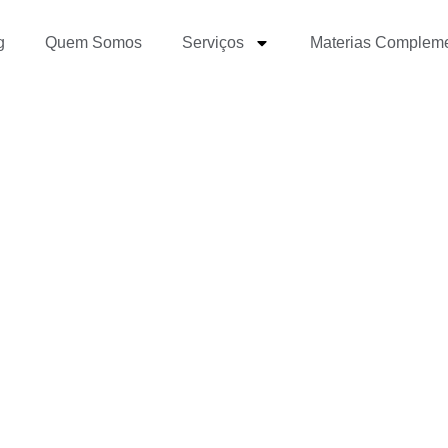
g
Quem Somos
Serviços
Materias Complem
“memes” nas Redes Soc