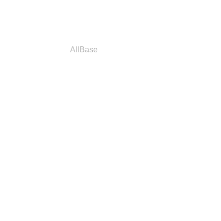
a
Parceiros
AllBase