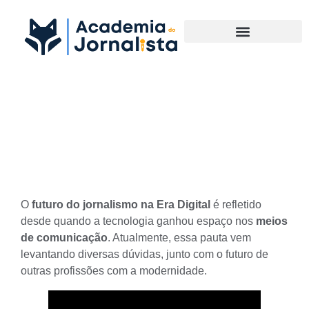
Materias Complementares
Descubra o futuro do
jornalismo na Era Digital
O
futuro do jornalismo na Era Digital
é refletido
desde quando a tecnologia ganhou espaço nos
meios
de comunicação
. Atualmente, essa pauta vem
levantando diversas dúvidas, junto com o futuro de
outras profissões com a modernidade.