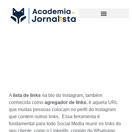
Materias Complementares
Conheça 4 plataformas para
reunir links na bio do
Instagram
A
lista de links
na bio do Instagram, também
conhecida como
agregador de links
, é aquela URL
que muitas pessoas colocam no perfil
do Instagram
que contem outros links. Essa ferramenta é
fundamental para todo
Social Media
reunir os links do
seu cliente, como o LinkedIn, contato do Whatsapp,