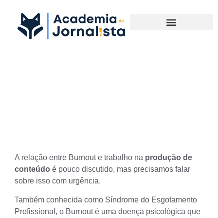
Materias Complementares
Burnout e trabalho na
produção de conteúdo na
internet
A relação entre Burnout e trabalho na
produção de
conteúdo
é pouco discutido, mas precisamos falar
sobre isso com urgência.
Também conhecida como
Síndrome do Esgotamento
Profissional
, o Burnout é uma doença psicológica que