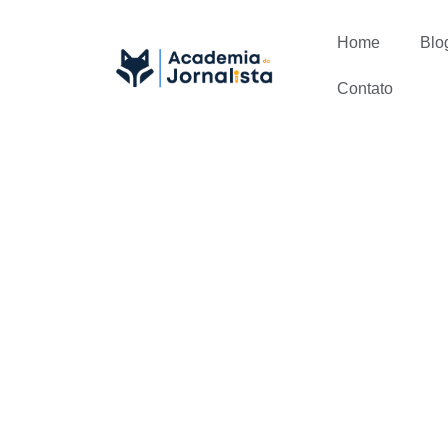
Home
Blo
Contato
As mudanças
notícias co