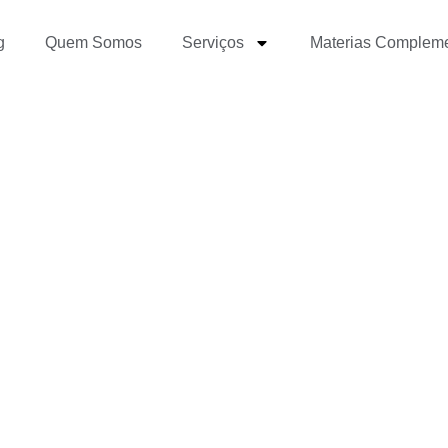
g
Quem Somos
Serviços
Materias Complem
 na produção e distrib
m a tecnologia