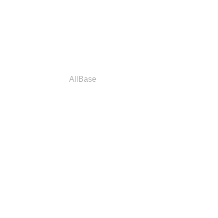
a
Parceiros
AllBase