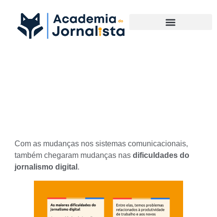
Materias Complementares
As maiores dificuldades do
jornalismo digital
Com as mudanças nos sistemas comunicacionais,
também chegaram mudanças nas
dificuldades do
jornalismo digital
.