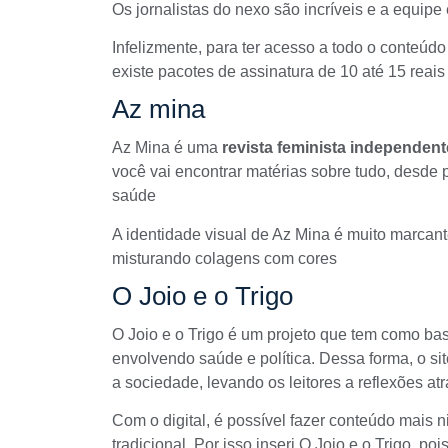
Os jornalistas do nexo são incríveis e a equipe 
Infelizmente, para ter acesso a todo o conteúd
existe pacotes de assinatura de 10 até 15 reai
Az mina
Az Mina
é uma
revista feminista independen
você vai encontrar matérias sobre tudo, desde 
saúde
A identidade visual de Az Mina é muito marcante
misturando colagens com cores
O Joio e o Trigo
O Joio e o Trigo
é um projeto que tem como ba
envolvendo saúde e política. Dessa forma, o sit
a sociedade, levando os leitores a reflexões at
Com o digital, é possível fazer conteúdo mais n
tradicional. Por isso inseri O Joio e o Trigo, p