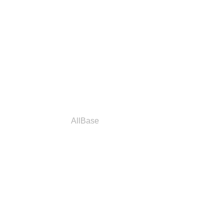
a
Parceiros
AllBase