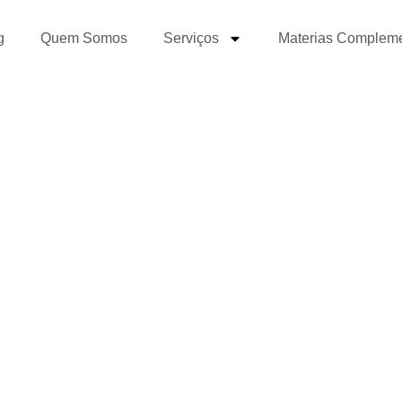
g
Quem Somos
Serviços
Materias Complem
 sites de jornalismo n