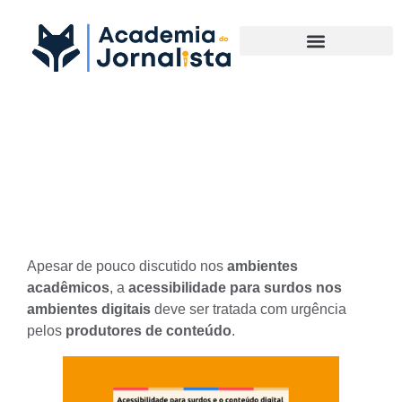
Materias Complementares
Acessibilidade para surdos e
o conteúdo digital
Apesar de pouco discutido nos
ambientes
acadêmicos
, a
acessibilidade para surdos nos
ambientes digitais
deve ser tratada com urgência
pelos
produtores de conteúdo
.