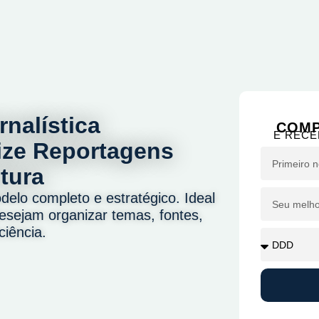
nalística
COMP
E RECE
nize Reportagens
tura
elo completo e estratégico. Ideal
esejam organizar temas, fontes,
iência.