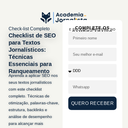
COMPLETE OS
Check-list Completo
E RECEBA O MATERIAL NO
CAMPOS ABAIXO
SEU WHATSAPP
Checklist de SEO
para Textos
Jornalísticos:
Técnicas
Essenciais para
Ranqueamento
Aprenda a aplicar SEO nos
seus textos jornalísticos
com este checklist
completo. Técnicas de
otimização, palavras-chave,
QUERO RECEBER
estrutura, backlinks e
análise de desempenho
para alcançar mais