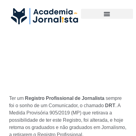
Materias Complementares
Conseguimos: Registro
Profissional para Jornalistas
continua válido
Ter um
Registro Profissional
de Jornalista
sempre
foi o sonho de um Comunicador, o chamado
DRT
. A
Medida Provisória 905/2019 (MP) que retirava a
possibilidade de ter este Registro, foi alterada, e hoje
retoma os graduados e não graduados em Jornalismo,
a retirarem o Registro Profissional.