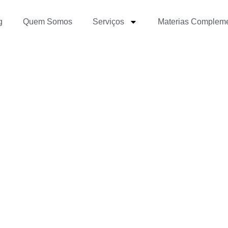
g
Quem Somos
Serviços
Materias Complem
ara ser um “Bom Jornal