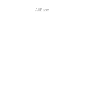
a
Parceiros
AllBase