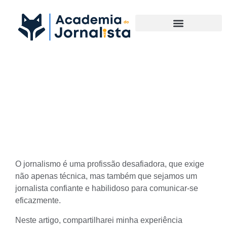
Materias Complementares
Como superei os bastidores
e me tornei uma jornalista
confiante e comunicativa!
O jornalismo é uma profissão desafiadora, que exige
não apenas técnica, mas também que sejamos um
jornalista confiante e habilidoso para comunicar-se
eficazmente.
Neste artigo, compartilharei minha experiência