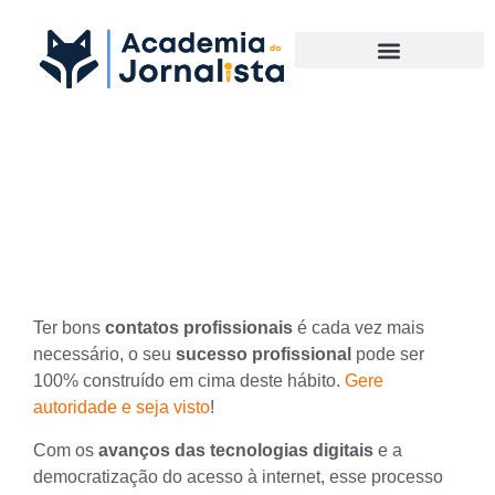
Materias Complementares
Como o Network interfere no
sucesso profissional?
Ter bons
contatos profissionais
é cada vez mais
necessário, o seu
sucesso profissional
pode ser
100% construído em cima deste hábito.
Gere
autoridade e seja visto
!
Com os
avanços das tecnologias digitais
e a
democratização do acesso à internet, esse processo