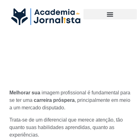
Materias Complementares
5 dicas de como melhorar
sua imagem profissional
Melhorar sua
imagem profissional
é fundamental para
se ter uma
carreira próspera
, principalmente em meio
a um mercado disputado.
Trata-se de um diferencial que merece atenção, tão
quanto suas habilidades aprendidas, quanto as
experiências.