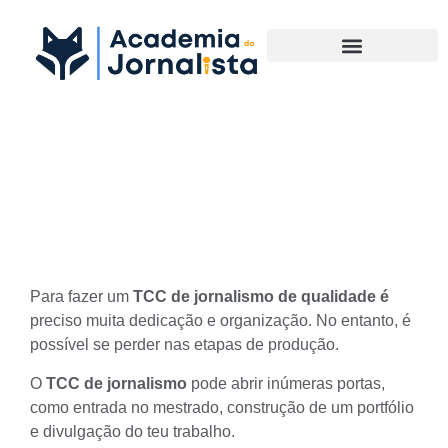
Materias Complementares
O que saber antes de fazer
um TCC de jornalismo
Para fazer um
TCC de jornalismo de qualidade é
preciso muita dedicação e organização. No entanto, é
possível se perder nas etapas de produção.
O
TCC de jornalismo
pode abrir inúmeras portas,
como entrada no mestrado, construção de um
portfólio
e divulgação do teu trabalho.