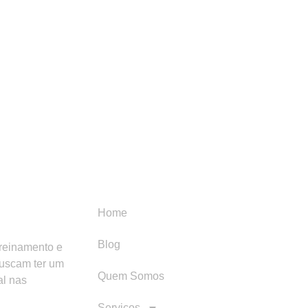
Menu
Categori
Home
Blog
treinamento e
buscam ter um
Quem Somos
al nas
Serviços