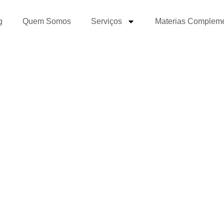
g
Quem Somos
Serviços
Materias Complem
cado espera dos jornali