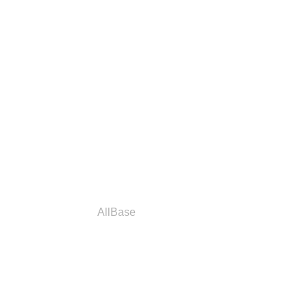
a
Parceiros
AllBase