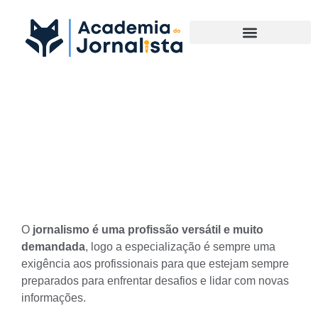
Materias Complementares
A especialização vem com o
tempo ou logo após a
faculdade?
O
jornalismo é uma profissão versátil e muito
demandada
, logo a
especialização
é sempre uma
exigência aos profissionais para que estejam sempre
preparados para enfrentar desafios e lidar com novas
informações.