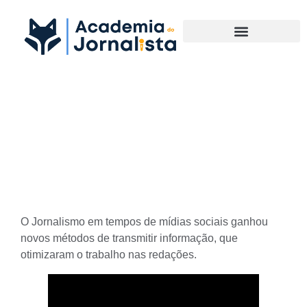
Materias Complementares
Destaque nas redações
usando o Jornalismo em
tempos de mídias sociais
O
Jornalismo em tempos de mídias sociais
ganhou
novos métodos de transmitir informação, que
otimizaram o trabalho nas redações.