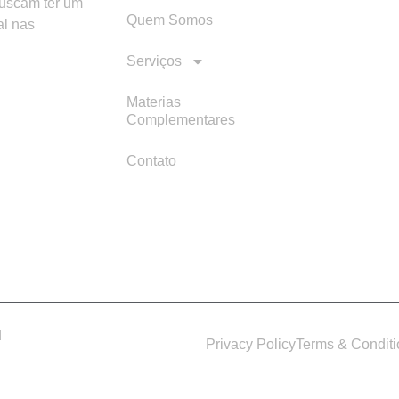
buscam ter um
Quem Somos
al nas
Serviços
Materias
Complementares
Contato
d
Privacy Policy
Terms & Condit