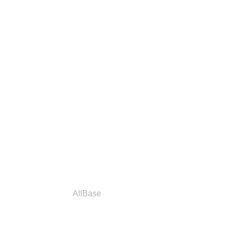
a
Parceiros
AllBase