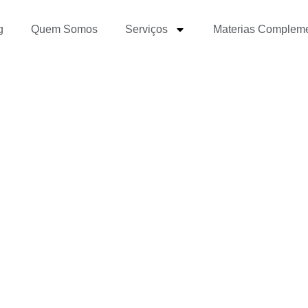
g
Quem Somos
Serviços
Materias Complem
ar o AirDrop no Window