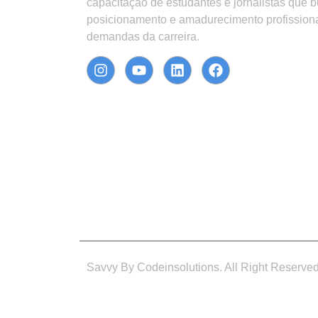
capacitação de estudantes e jornalistas que 
posicionamento e amadurecimento profission
demandas da carreira.
Savvy By Codeinsolutions. All Right Reserve