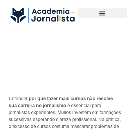
Materias Complementares
Por que fazer mais cursos
não resolve sua carreira no
jornalismo
Entender
por que fazer mais cursos não resolve
sua carreira no jornalismo
é essencial para
jornalistas experientes. Muitos investem em formações
sucessivas esperando clareza profissional. Na prática,
o excesso de cursos costuma mascarar problemas de