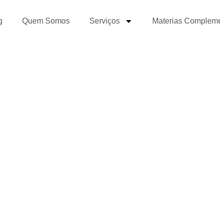
g
Quem Somos
Serviços
Materias Complem
tá estagnado — só falt