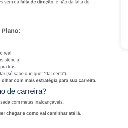
es vem da
falta de direção
, e não da falta de
 Plano:
o real;
sistência;
pra trás;
r (só sabe que quer “dar certo”).
e
olhar com mais estratégia para sua carreira.
o de carreira?
ssada com metas inalcançáveis.
er chegar e como vai caminhar até lá
.