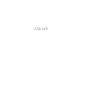
a
Parceiros
AllBase