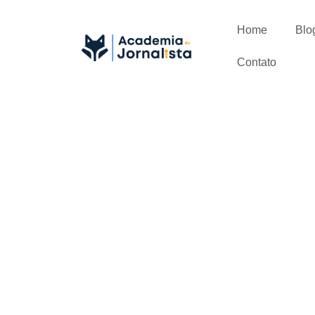
Home
Blo
Contato
Você não es
de carreira