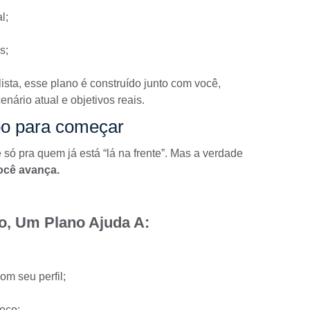
l;
s;
sta, esse plano é construído junto com você,
ário atual e objetivos reais.
po para começar
só pra quem já está “lá na frente”. Mas a verdade
ocê avança.
, Um Plano Ajuda A:
om seu perfil;
foco;