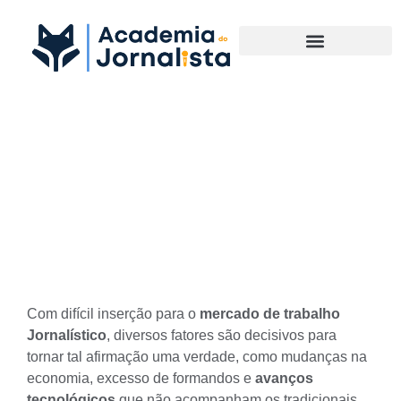
Materias Complementares
Veja tudo o que precisa
saber para ser um destaque
no mercado de trabalho
jornalístico
Com difícil inserção para o
mercado de trabalho
Jornalístico
, diversos fatores são decisivos para
tornar tal afirmação uma verdade, como mudanças na
economia, excesso de formandos e
avanços
tecnológicos
que não acompanham os tradicionais