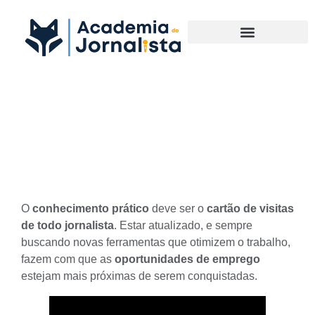
Materias Complementares
Saiba criar um portfólio e dê
um UP no seu currículo
O
conhecimento prático
deve ser o
cartão de visitas
de todo jornalista
. Estar atualizado, e sempre
buscando novas ferramentas que otimizem o trabalho,
fazem com que as
oportunidades de emprego
estejam mais próximas de serem conquistadas.