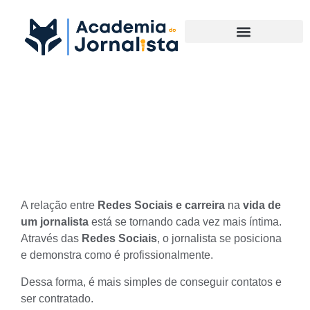
Materias Complementares
Redes sociais e carreira:
como um ajuda o outro
A relação entre
Redes Sociais e carreira
na
vida de
um jornalista
está se tornando cada vez mais íntima.
Através das
Redes Sociais
, o jornalista se posiciona
e demonstra como é profissionalmente.
Dessa forma, é mais simples de conseguir contatos e
ser contratado.