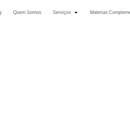
g
Quem Somos
Serviços
Materias Complem
 Soft Skills para Jornal
volvê-las