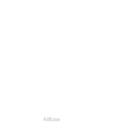
a
Parceiros
AllBase