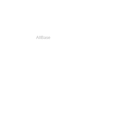
a
Parceiros
AllBase