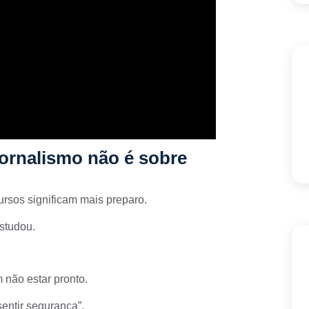
ornalismo não é sobre
rsos significam mais preparo.
studou.
 não estar pronto.
entir segurança”.