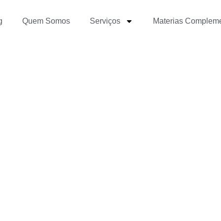
g
Quem Somos
Serviços
Materias Complem
se está pronto para o 