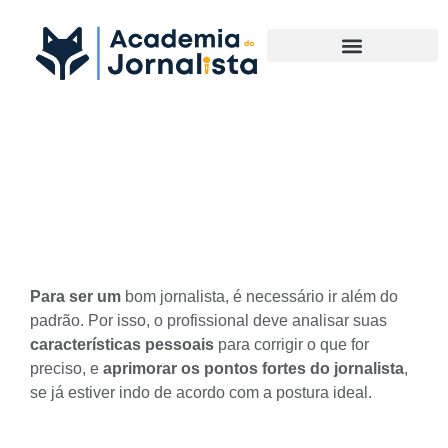
Materias Complementares
Conheça os pontos fortes do
Jornalista e adeque-se a eles
Para ser um
bom jornalista
, é necessário ir além do
padrão. Por isso, o profissional deve analisar suas
características pessoais
para corrigir o que for
preciso, e
aprimorar os pontos fortes do jornalista
,
se já estiver indo de acordo com a postura ideal.