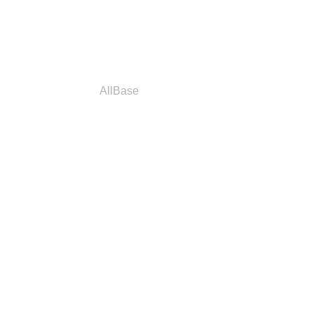
a
Parceiros
AllBase