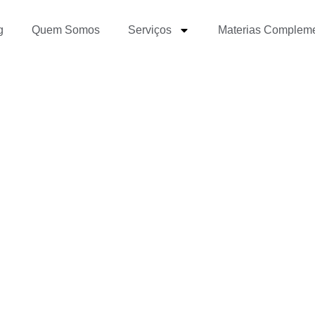
g
Quem Somos
Serviços
Materias Complem
ara se destacar no Jor