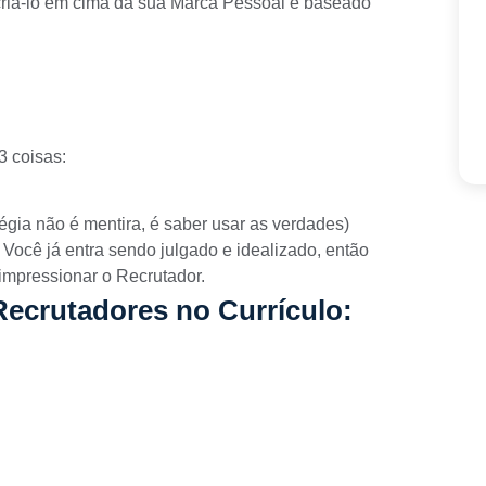
 cria-lo em cima da sua Marca Pessoal e baseado
 coisas:
gia não é mentira, é saber usar as verdades)
. Você já entra sendo julgado e idealizado, então
impressionar o Recrutador.
ecrutadores no Currículo: