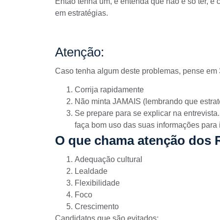
Então tenha um, e entenda que não é só ter, é
em estratégias.
Atenção:
Caso tenha algum deste problemas, pense em 3
Corrija rapidamente
Não minta JAMAIS (lembrando que estraté
Se prepare para se explicar na entrevista
faça bom uso das suas informações para 
O que chama atenção dos R
Adequação cultural
Lealdade
Flexibilidade
Foco
Crescimento
Candidatos que são evitados: