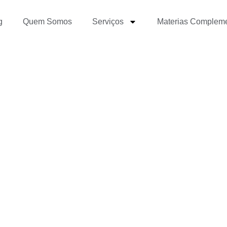
g
Quem Somos
Serviços
Materias Complem
a a atenção dos Recrut