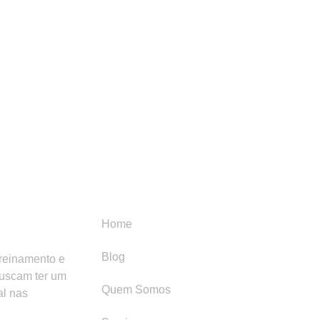
Menu
Categori
Home
Blog
treinamento e
buscam ter um
Quem Somos
al nas