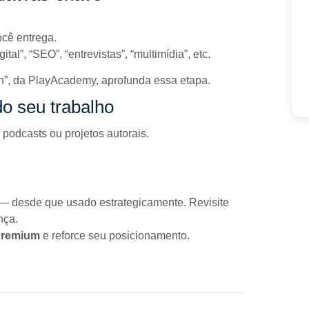
ocê entrega.
l”, “SEO”, “entrevistas”, “multimídia”, etc.
n”
, da PlayAcademy, aprofunda essa etapa.
o seu trabalho
 podcasts ou projetos autorais.
l — desde que usado estrategicamente. Revisite
nça.
Premium
e reforce seu posicionamento.