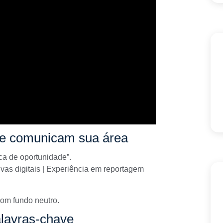
 que comunicam sua área
sca de oportunidade”.
tivas digitais | Experiência em reportagem
com fundo neutro.
alavras-chave