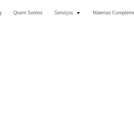
g
Quem Somos
Serviços
Materias Complem
ra jornalista: 3 ajuste