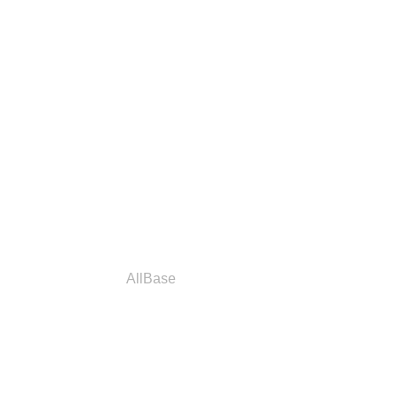
a
Parceiros
AllBase