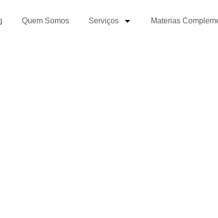
g
Quem Somos
Serviços
Materias Complem
 Freelance – Como Cobr
lientes