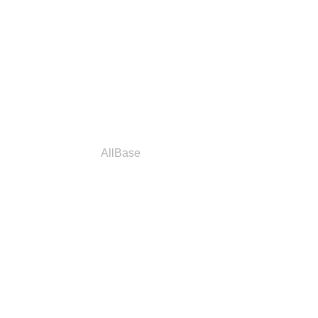
a
Parceiros
AllBase