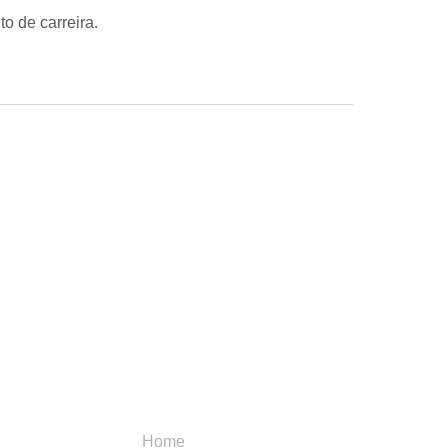
o de carreira.
Menu
Categori
Home