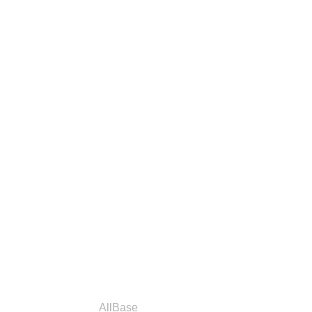
a
Parceiros
AllBase