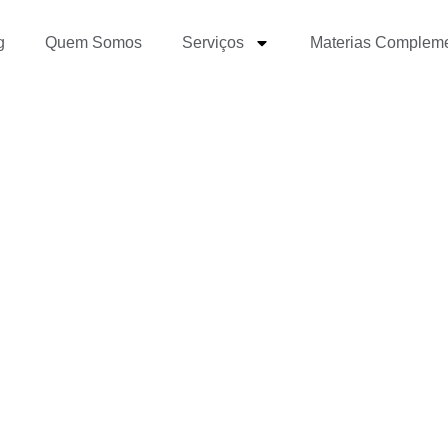
g
Quem Somos
Serviços
Materias Complem
 as principais tendência