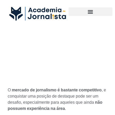
Materias Complementares
Exposição profissional:
como se destacar mesmo
sem experiência no mercado
de jornalismo
O
mercado de jornalismo é bastante competitivo
, e
conquistar uma posição de destaque pode ser um
desafio, especialmente para aqueles que ainda
não
possuem experiência na área
.