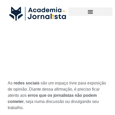
Materias Complementares
7 erros que os jornalistas
não podem cometer nas
redes sociais
As
redes sociais
são um espaço livre para exposição
de opinião. Diante dessa afirmação, é preciso ficar
atento aos
erros que os jornalistas não podem
cometer
, seja numa discussão ou divulgando seu
trabalho.