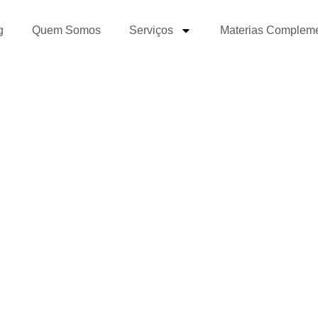
g
Quem Somos
Serviços
Materias Complem
se destacar em entrevis
eletivos