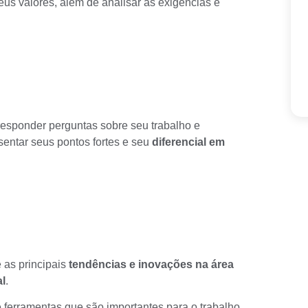
eus valores, além de analisar as exigências e
responder perguntas sobre seu trabalho e
esentar seus pontos fortes e seu
diferencial em
 as principais
tendências e
inovações na área
al
.
e ferramentas
que são importantes para o trabalho