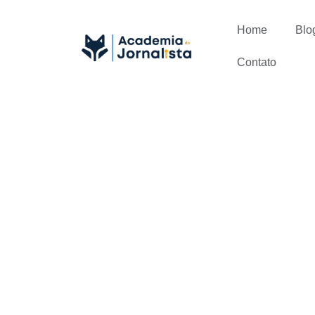
Home
Blo
Contato
Dicas para 
processos s