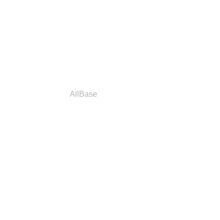
a
Parceiros
AllBase