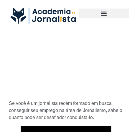
Materias Complementares
Dicas para Jornalistas recém
formados conseguirem
emprego na área do
Jornalismo
Se você é um jornalista recém formado em busca
conseguir seu emprego na
área de Jornalismo
, sabe o
quanto pode ser desafiador conquista-lo.