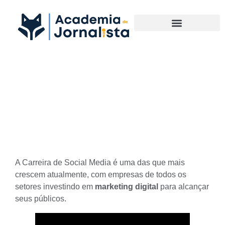
Materias Complementares
Desenvolvendo sua carreira
de Social Media: dicas para
profissionais
A
Carreira de Social Media
é uma das que mais
crescem atualmente, com empresas de todos os
setores investindo em
marketing digital
para alcançar
seus públicos.