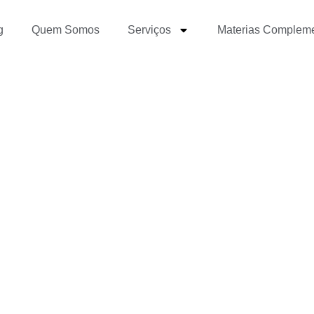
g
Quem Somos
Serviços
Materias Complem
do habilidades digitais
vante como Jornalista