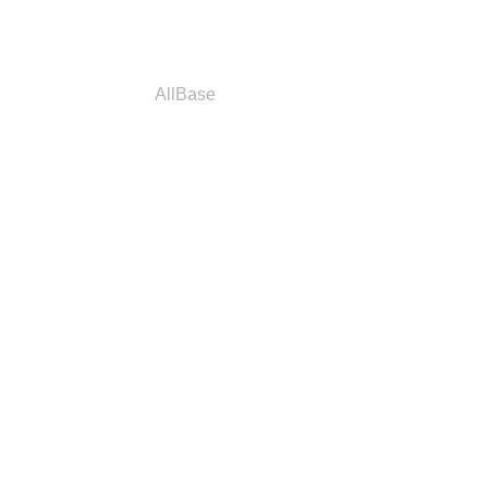
a
Parceiros
AllBase