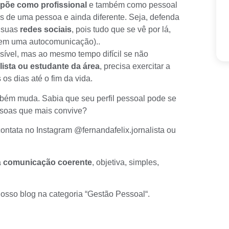
põe como profissional
e também como pessoal
is de uma pessoa e ainda diferente. Seja, defenda
m suas
redes sociais
, pois tudo que se vê por lá,
 tem uma
autocomunicação
)..
ível, mas ao mesmo tempo difícil se não
lista ou estudante da área
, precisa exercitar a
 os dias até o fim da vida.
ém muda. Sabia que seu perfil pessoal pode se
ssoas que mais convive?
ontata no Instagram
@fernandafelix.jornalista
ou
a
comunicação coerente
, objetiva, simples,
osso blog na categoria “
Gestão Pessoal
“.