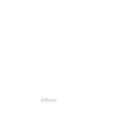
a
Parceiros
AllBase