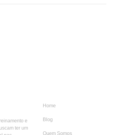
Menu
Categori
Home
Blog
treinamento e
buscam ter um
Quem Somos