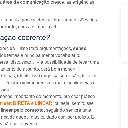
na área da comunicação
cresce, as exigências
sce a busca por excelência,
boas impressões dos
oerente
, diria até impecável.
ação coerente?
 exercida – isso trará argumentações,
senso
os temas e principalmente vocabulário;
rsa, discussão… – a possibilidade de levar uma
mento do assunto, será bem menor;
teorias, ideais, isso engessa sua visão do caso
e – Um
Jornalista
precisa saber discutir ideias e
caso
;
menos importante do momento, pra criar prática –
m ser: DIRETA e LINEAR
, ou seja, sem “disse
e
linear pelo contexto
, seguindo sempre uma
 e rica de dados, mas cuidado com ser prolixo. É
as não na conversa;