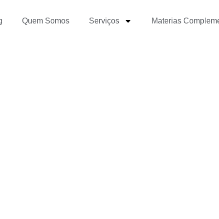
g
Quem Somos
Serviços
Materias Complem
ma comunicação coeren