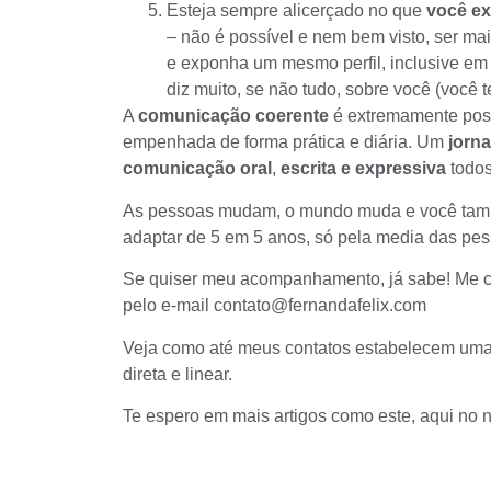
Esteja sempre alicerçado no que
você ex
– não é possível e nem bem visto, ser ma
e exponha um mesmo perfil, inclusive e
diz muito, se não tudo, sobre você (você
A
comunicação coerente
é extremamente poss
empenhada de forma prática e diária. Um
jorna
comunicação oral
,
escrita
e expressiva
todos
As pessoas mudam, o mundo muda e você tamb
adaptar de 5 em 5 anos, só pela media das pe
Se quiser meu acompanhamento, já sabe! Me c
pelo e-mail contato@fernandafelix.com
Veja como até meus contatos estabelecem um
direta e linear.
Te espero em mais artigos como este, aqui no n