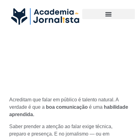
Materias Complementares
Como prender atenção: o
segredo por trás da boa
comunicação
Acreditam que falar em público é talento natural. A
verdade é que a
boa comunicação
é uma
habilidade
aprendida.
Saber prender a atenção ao falar exige técnica,
preparo e presença. E no jornalismo — ou em