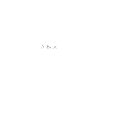
a
Parceiros
AllBase