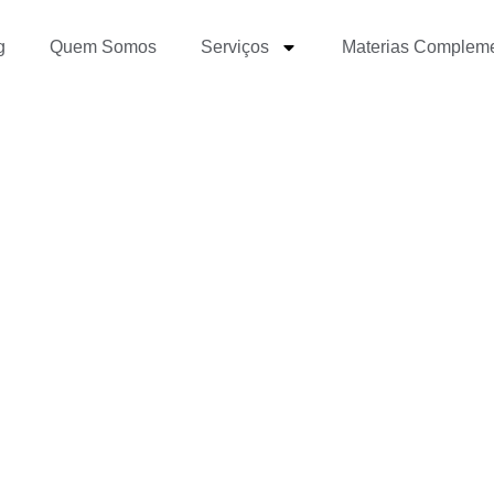
g
Quem Somos
Serviços
Materias Complem
guir emprego na área 
?