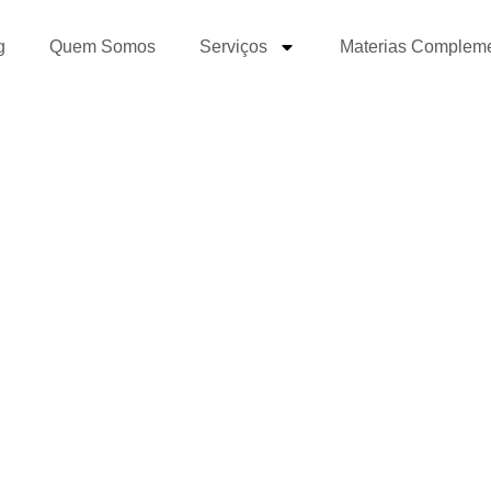
g
Quem Somos
Serviços
Materias Complem
ar meu autoconheciment