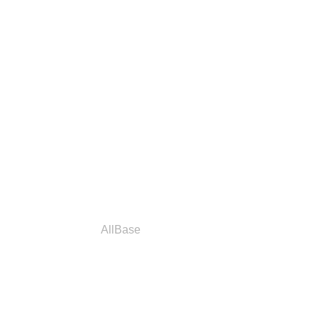
a
Parceiros
AllBase