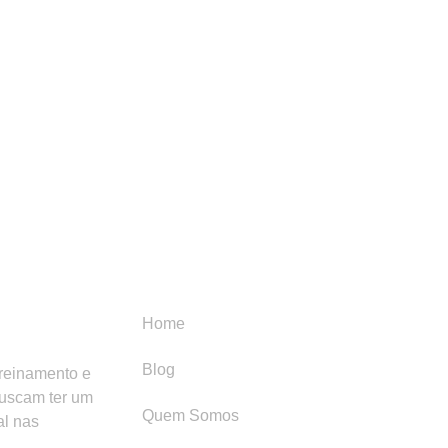
Menu
Categori
Home
Blog
treinamento e
buscam ter um
Quem Somos
al nas