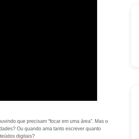
ouvindo que precisam “focar em uma área”. Mas o
idades? Ou quando ama tanto escrever quanto
teúdos digitais?