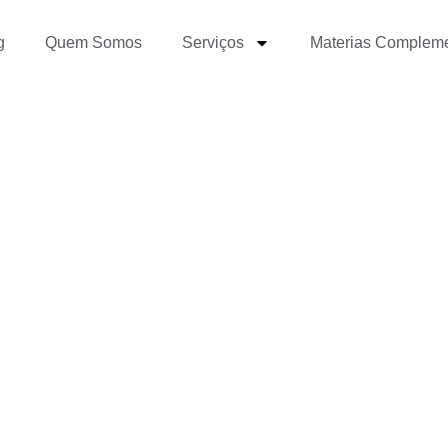
g
Quem Somos
Serviços
Materias Complem
s talentos com propós