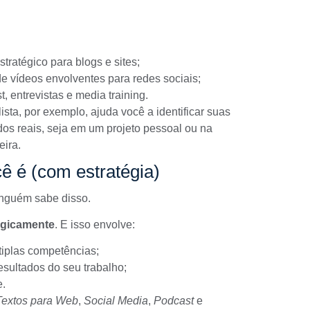
ratégico para blogs e sites;
de vídeos envolventes para redes sociais;
, entrevistas e media training.
sta, por exemplo, ajuda você a identificar suas
dos reais, seja em um projeto pessoal ou na
eira.
 é (com estratégia)
inguém sabe disso.
egicamente
. E isso envolve:
ltiplas competências;
esultados do seu trabalho;
e.
Textos para Web
,
Social Media
,
Podcast
e