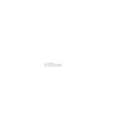
a
Parceiros
AllBase