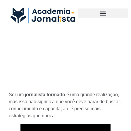
Materias Complementares
A importância da capacitação
constante para jornalistas
formados
Ser um
jornalista formado
é uma grande realização,
mas isso não significa que você deve parar de buscar
conhecimento e capacitação, é preciso mais
estratégias que nunca.